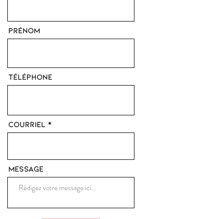
Prénom
Téléphone
Courriel
Message